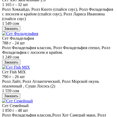
1 165 г
- 32 шт
Ролл Хоккайдо, Ролл Киото (спайси соус), Ролл Филадельфия
с лососем и крабом (спайси соус), Ролл Лариса Ивановна
(спайси соус)
1 549 сом
Заказать
Сет Филадельфия
788 г
- 24 шт
Ролл Филадельфия классик, Ролл Филадельфия спешл, Ролл
Филадельфия с лососем и крабом.
1 249 сом
Заказать
Сет Fish MIX
790 г
- 26 шт
Ролл Лайт, Ролл Атлантический, Ролл Морской окунь
опаленный , Суши Лосось (2)
1 559 сом
Заказать
Сет Семейный
1 850 г
- 48 шт
Ролл Филадельфия классик,Ролл Хот Самурай маки, Ролл