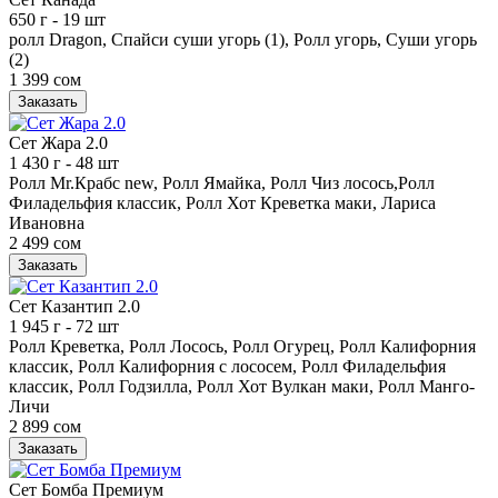
650 г
- 19 шт
ролл Dragon, Спайси суши угорь (1), Ролл угорь, Суши угорь
(2)
1 399 сом
Заказать
Сет Жара 2.0
1 430 г
- 48 шт
Ролл Mr.Крабс new, Ролл Ямайка, Ролл Чиз лосось,Ролл
Филадельфия классик, Ролл Хот Креветка маки, Лариса
Ивановна
2 499 сом
Заказать
Сет Казантип 2.0
1 945 г
- 72 шт
Ролл Креветка, Ролл Лосось, Ролл Огурец, Ролл Калифорния
классик, Ролл Калифорния с лососем, Ролл Филадельфия
классик, Ролл Годзилла, Ролл Хот Вулкан маки, Ролл Манго-
Личи
2 899 сом
Заказать
Сет Бомба Премиум