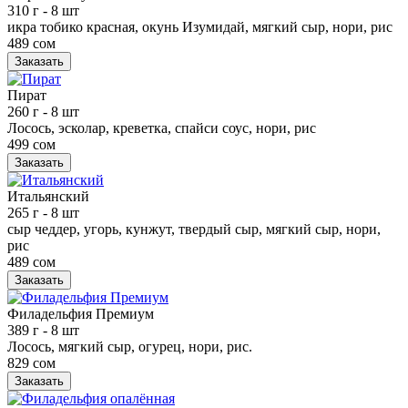
310 г
- 8 шт
икра тобико красная, окунь Изумидай, мягкий сыр, нори, рис
489 сом
Заказать
Пират
260 г
- 8 шт
Лосось, эсколар, креветка, спайси соус, нори, рис
499 сом
Заказать
Итальянский
265 г
- 8 шт
сыр чеддер, угорь, кунжут, твердый сыр, мягкий сыр, нори,
рис
489 сом
Заказать
Филадельфия Премиум
389 г
- 8 шт
Лосось, мягкий сыр, огурец, нори, рис.
829 сом
Заказать