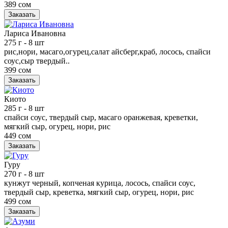
389 сом
Заказать
Лариса Ивановна
275 г
- 8 шт
рис,нори, масаго,огурец,салат айсберг,краб, лосось, спайси
соус,сыр твердый..
399 сом
Заказать
Киото
285 г
- 8 шт
спайси соус, твердый сыр, масаго оранжевая, креветки,
мягкий сыр, огурец, нори, рис
449 сом
Заказать
Гуру
270 г
- 8 шт
кунжут черный, копченая курица, лосось, спайси соус,
твердый сыр, креветка, мягкий сыр, огурец, нори, рис
499 сом
Заказать