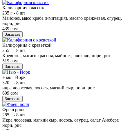
Калифорния классик
235 г
- 8 шт
Майонез, мясо краба (имитация), масаго оранжевая, огурец,
нори, рис
439 сом
Заказать
Калифорния с креветкой
255 г
- 8 шт
Креветка, масаго красная, майонез, авокадо, нори, рис
519 сом
Заказать
Нью - Йорк
320 г
- 8 шт
икра лососевая, лосось, мягкий сыр, нори, рис
609 сом
Заказать
Фреш ролл
285 г
- 8 шт
Икра лосоевая, мягкий сыр, лосось, огурец, салат Айсберг,
нори, рис