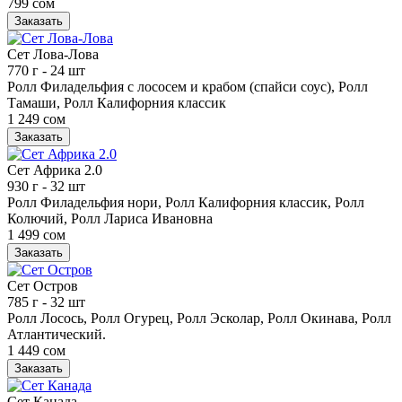
799 сом
Заказать
Сет Лова-Лова
770 г
- 24 шт
Ролл Филадельфия с лососем и крабом (спайси соус), Ролл
Тамаши, Ролл Калифорния классик
1 249 сом
Заказать
Сет Африка 2.0
930 г
- 32 шт
Ролл Филадельфия нори, Ролл Калифорния классик, Ролл
Колючий, Ролл Лариса Ивановна
1 499 сом
Заказать
Сет Остров
785 г
- 32 шт
Ролл Лосось, Ролл Огурец, Ролл Эсколар, Ролл Окинава, Ролл
Атлантический.
1 449 сом
Заказать
Сет Канада