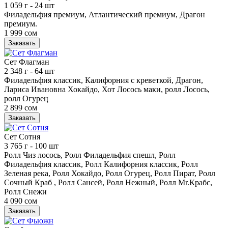
1 059 г
- 24 шт
Филадельфия премиум, Атлантический премиум, Драгон
премиум.
1 999 сом
Заказать
Сет Флагман
2 348 г
- 64 шт
Филадельфия классик, Калифорния с креветкой, Драгон,
Лариса Ивановна Хокайдо, Хот Лосось маки, ролл Лосось,
ролл Огурец
2 899 сом
Заказать
Сет Сотня
3 765 г
- 100 шт
Ролл Чиз лосось, Ролл Филадельфия спешл, Ролл
Филадельфия классик, Ролл Калифорния классик, Ролл
Зеленая река, Ролл Хокайдо, Ролл Огурец, Ролл Пират, Ролл
Сочный Краб , Ролл Сансей, Ролл Нежный, Ролл Mr.Крабс,
Ролл Снежи
4 090 сом
Заказать