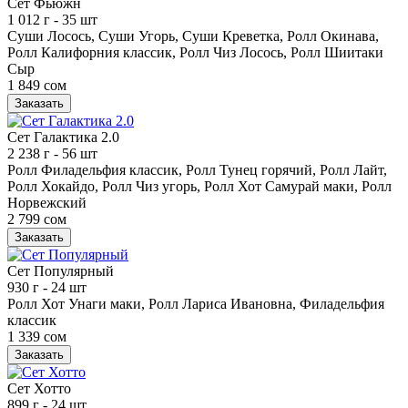
Сет Фьюжн
1 012 г
- 35 шт
Суши Лосось, Суши Угорь, Суши Креветка, Ролл Окинава,
Ролл Калифорния классик, Ролл Чиз Лосось, Ролл Шиитаки
Сыр
1 849 сом
Заказать
Сет Галактика 2.0
2 238 г
- 56 шт
Ролл Филадельфия классик, Ролл Тунец горячий, Ролл Лайт,
Ролл Хокайдо, Ролл Чиз угорь, Ролл Хот Самурай маки, Ролл
Норвежский
2 799 сом
Заказать
Сет Популярный
930 г
- 24 шт
Ролл Хот Унаги маки, Ролл Лариса Ивановна, Филадельфия
классик
1 339 сом
Заказать
Сет Хотто
899 г
- 24 шт