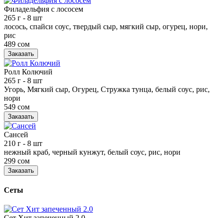
Филадельфия с лососем
265 г
- 8 шт
лосось, спайси соус, твердый сыр, мягкий сыр, огурец, нори,
рис
489 сом
Заказать
Ролл Колючий
265 г
- 8 шт
Угорь, Мягкий сыр, Огурец, Стружка тунца, белый соус, рис,
нори
549 сом
Заказать
Сансей
210 г
- 8 шт
нежный краб, черный кунжут, белый соус, рис, нори
299 сом
Заказать
Сеты
Сет Хит запеченный 2.0