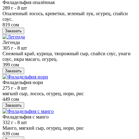
Филадельфия опалённая
289 г
- 8 шт
Опаленный лосось, креветки, зеленый лук, огурец, спайси
соус.
819 сом
Заказать
Легенда
305 г
- 8 шт
Снежный краб, курица, творожный сыр, спайси соус, унаги
соус, икра масаго, огурец.
399 сом
Заказать
Филадельфия нори
275 г
- 8 шт
мягкий сыр, лосось, огурец, нори, рис
449 сом
Заказать
Филадельфия с манго
332 г
- 8 шт
Манго, мягкий сыр, огурец, нори, рис
639 сом