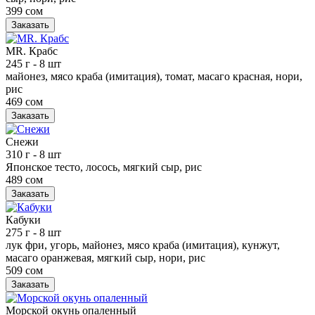
399 сом
Заказать
MR. Крабс
245 г
- 8 шт
майонез, мясо краба (имитация), томат, масаго красная, нори,
рис
469 сом
Заказать
Снежи
310 г
- 8 шт
Японское тесто, лосось, мягкий сыр, рис
489 сом
Заказать
Кабуки
275 г
- 8 шт
лук фри, угорь, майонез, мясо краба (имитация), кунжут,
масаго оранжевая, мягкий сыр, нори, рис
509 сом
Заказать
Морской окунь опаленный