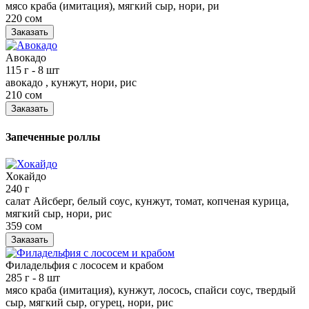
мясо краба (имитация), мягкий сыр, нори, ри
220 сом
Заказать
Авокадо
115 г
- 8 шт
авокадо , кунжут, нори, рис
210 сом
Заказать
Запеченные роллы
Хокайдо
240 г
салат Айсберг, белый соус, кунжут, томат, копченая курица,
мягкий сыр, нори, рис
359 сом
Заказать
Филадельфия с лососем и крабом
285 г
- 8 шт
мясо краба (имитация), кунжут, лосось, спайси соус, твердый
сыр, мягкий сыр, огурец, нори, рис