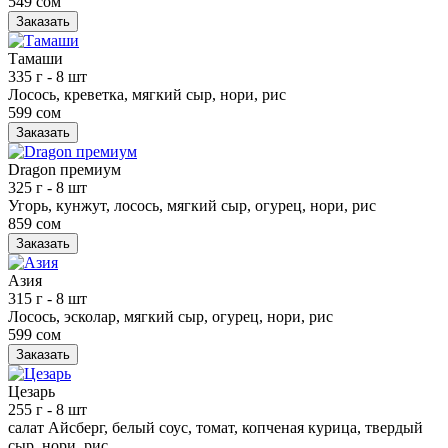
549 сом
Заказать
Тамаши
335 г
- 8 шт
Лосось, креветка, мягкий сыр, нори, рис
599 сом
Заказать
Dragon премиум
325 г
- 8 шт
Угорь, кунжут, лосось, мягкий сыр, огурец, нори, рис
859 сом
Заказать
Азия
315 г
- 8 шт
Лосось, эсколар, мягкий сыр, огурец, нори, рис
599 сом
Заказать
Цезарь
255 г
- 8 шт
салат Айсберг, белый соус, томат, копченая курица, твердый
сыр, нори, рис