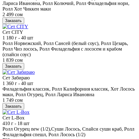
Лариса Ивановна, Ролл Колючий, Ролл Филадельфия нори,
Ролл Хот Чиккен маки
2 499 сом
Заказать
Сет CITY
1 180 г
- 40 шт
Ролл Норвежский, Ролл Сансей (белый соус), Ролл Цезарь,
Ролл Чиз лосось, Ролл Филадельфия с лососем и крабом
(спайси соус)
1 839 сом
Заказать
Сет Забираю
1 360 г
- 40 шт
Филадельфия классик, Ролл Калифорния классик, Хот Лосось
маки, Ролл Огурец, Ролл Лариса Ивановна
1 749 сом
Заказать
Сет L-Box
410 г
- 18 шт
Ролл Огурец new (1/2),Суши Лосось, Спайси суши краб, Ролл
Филадельфия спешл, Ролл Лосось (1/2)