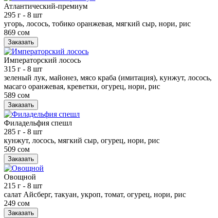
Атлантический-премиум
295 г
- 8 шт
угорь, лосось, тобико оранжевая, мягкий сыр, нори, рис
869 сом
Заказать
Императорский лосось
315 г
- 8 шт
зеленый лук, майонез, мясо краба (имитация), кунжут, лосось,
масаго оранжевая, креветки, огурец, нори, рис
589 сом
Заказать
Филадельфия спешл
285 г
- 8 шт
кунжут, лосось, мягкий сыр, огурец, нори, рис
509 сом
Заказать
Овощной
215 г
- 8 шт
салат Айсберг, такуан, укроп, томат, огурец, нори, рис
249 сом
Заказать