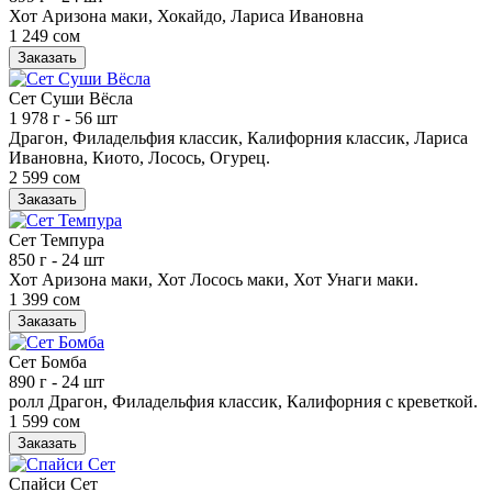
Хот Аризона маки, Хокайдо, Лариса Ивановна
1 249 сом
Заказать
Сет Суши Вёсла
1 978 г
- 56 шт
Драгон, Филадельфия классик, Калифорния классик, Лариса
Ивановна, Киото, Лосось, Огурец.
2 599 сом
Заказать
Сет Темпура
850 г
- 24 шт
Хот Аризона маки, Хот Лосось маки, Хот Унаги маки.
1 399 сом
Заказать
Сет Бомба
890 г
- 24 шт
ролл Драгон, Филадельфия классик, Калифорния с креветкой.
1 599 сом
Заказать
Спайси Сет