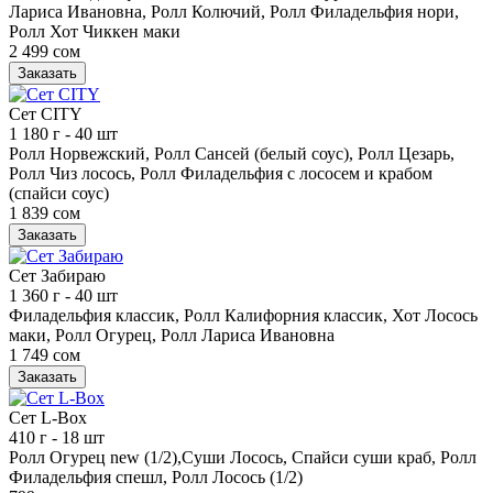
Лариса Ивановна, Ролл Колючий, Ролл Филадельфия нори,
Ролл Хот Чиккен маки
2 499 сом
Заказать
Сет CITY
1 180 г
- 40 шт
Ролл Норвежский, Ролл Сансей (белый соус), Ролл Цезарь,
Ролл Чиз лосось, Ролл Филадельфия с лососем и крабом
(спайси соус)
1 839 сом
Заказать
Сет Забираю
1 360 г
- 40 шт
Филадельфия классик, Ролл Калифорния классик, Хот Лосось
маки, Ролл Огурец, Ролл Лариса Ивановна
1 749 сом
Заказать
Сет L-Box
410 г
- 18 шт
Ролл Огурец new (1/2),Суши Лосось, Спайси суши краб, Ролл
Филадельфия спешл, Ролл Лосось (1/2)