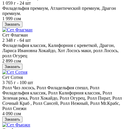
1 059 г
- 24 шт
Филадельфия премиум, Атлантический премиум, Драгон
премиум.
1 999 сом
Заказать
Сет Флагман
2 348 г
- 64 шт
Филадельфия классик, Калифорния с креветкой, Драгон,
Лариса Ивановна Хокайдо, Хот Лосось маки, ролл Лосось,
ролл Огурец
2 899 сом
Заказать
Сет Сотня
3 765 г
- 100 шт
Ролл Чиз лосось, Ролл Филадельфия спешл, Ролл
Филадельфия классик, Ролл Калифорния классик, Ролл
Зеленая река, Ролл Хокайдо, Ролл Огурец, Ролл Пират, Ролл
Сочный Краб , Ролл Сансей, Ролл Нежный, Ролл Mr.Крабс,
Ролл Снежи
4 090 сом
Заказать