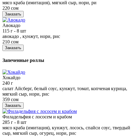
мясо краба (имитация), мягкий сыр, нори, ри
220 сом
Заказать
Авокадо
115 г
- 8 шт
авокадо , кунжут, нори, рис
210 сом
Заказать
Запеченные роллы
Хокайдо
240 г
салат Айсберг, белый соус, кунжут, томат, копченая курица,
мягкий сыр, нори, рис
359 сом
Заказать
Филадельфия с лососем и крабом
285 г
- 8 шт
мясо краба (имитация), кунжут, лосось, спайси соус, твердый
сыр, мягкий сыр, огурец, нори, рис