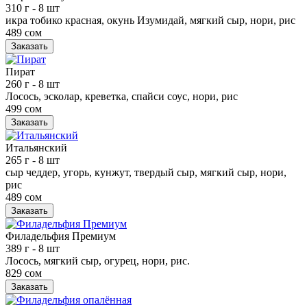
310 г
- 8 шт
икра тобико красная, окунь Изумидай, мягкий сыр, нори, рис
489 сом
Заказать
Пират
260 г
- 8 шт
Лосось, эсколар, креветка, спайси соус, нори, рис
499 сом
Заказать
Итальянский
265 г
- 8 шт
сыр чеддер, угорь, кунжут, твердый сыр, мягкий сыр, нори,
рис
489 сом
Заказать
Филадельфия Премиум
389 г
- 8 шт
Лосось, мягкий сыр, огурец, нори, рис.
829 сом
Заказать