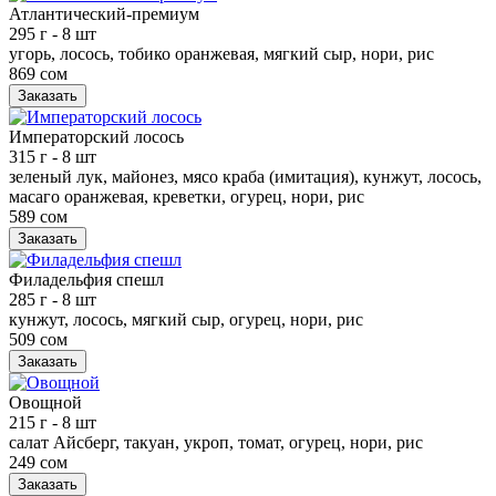
Атлантический-премиум
295 г
- 8 шт
угорь, лосось, тобико оранжевая, мягкий сыр, нори, рис
869 сом
Заказать
Императорский лосось
315 г
- 8 шт
зеленый лук, майонез, мясо краба (имитация), кунжут, лосось,
масаго оранжевая, креветки, огурец, нори, рис
589 сом
Заказать
Филадельфия спешл
285 г
- 8 шт
кунжут, лосось, мягкий сыр, огурец, нори, рис
509 сом
Заказать
Овощной
215 г
- 8 шт
салат Айсберг, такуан, укроп, томат, огурец, нори, рис
249 сом
Заказать