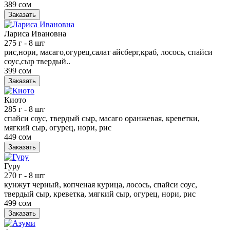
389 сом
Заказать
Лариса Ивановна
275 г
- 8 шт
рис,нори, масаго,огурец,салат айсберг,краб, лосось, спайси
соус,сыр твердый..
399 сом
Заказать
Киото
285 г
- 8 шт
спайси соус, твердый сыр, масаго оранжевая, креветки,
мягкий сыр, огурец, нори, рис
449 сом
Заказать
Гуру
270 г
- 8 шт
кунжут черный, копченая курица, лосось, спайси соус,
твердый сыр, креветка, мягкий сыр, огурец, нори, рис
499 сом
Заказать