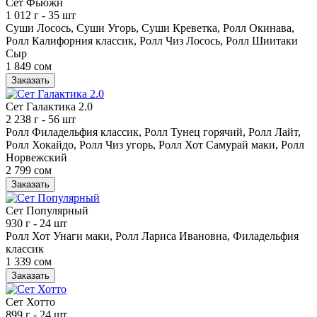
Сет Фьюжн
1 012 г
- 35 шт
Суши Лосось, Суши Угорь, Суши Креветка, Ролл Окинава,
Ролл Калифорния классик, Ролл Чиз Лосось, Ролл Шиитаки
Сыр
1 849 сом
Заказать
Сет Галактика 2.0
2 238 г
- 56 шт
Ролл Филадельфия классик, Ролл Тунец горячий, Ролл Лайт,
Ролл Хокайдо, Ролл Чиз угорь, Ролл Хот Самурай маки, Ролл
Норвежский
2 799 сом
Заказать
Сет Популярный
930 г
- 24 шт
Ролл Хот Унаги маки, Ролл Лариса Ивановна, Филадельфия
классик
1 339 сом
Заказать
Сет Хотто
899 г
- 24 шт