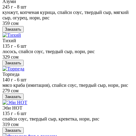
Азуми
245 г
- 8 шт
кунжут, копченая курица, спайси соус, твердый сыр, мягкий
сыр, огурец, нори, рис
359 сом
Заказать
Тихий
135 г
- 6 шт
лосось, спайси соус, твердый сыр, нори, рис
329 сом
Заказать
Торпеда
140 г
- 6 шт
мясо краба (имитация), спайси соус, твердый сыр, нори, рис
279 сом
Заказать
Эби НОТ
135 г
- 6 шт
спайси соус, твердый сыр, креветка, нори, рис
319 сом
Заказать