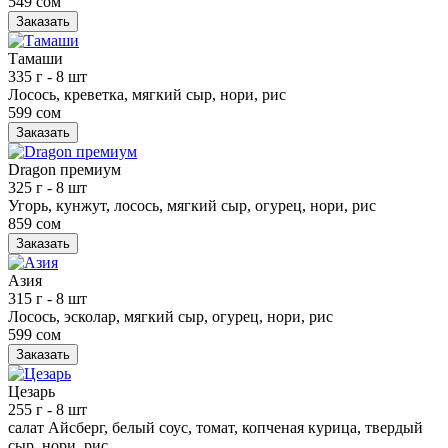
549 сом
Заказать
Тамаши
335 г
- 8 шт
Лосось, креветка, мягкий сыр, нори, рис
599 сом
Заказать
Dragon премиум
325 г
- 8 шт
Угорь, кунжут, лосось, мягкий сыр, огурец, нори, рис
859 сом
Заказать
Азия
315 г
- 8 шт
Лосось, эсколар, мягкий сыр, огурец, нори, рис
599 сом
Заказать
Цезарь
255 г
- 8 шт
салат Айсберг, белый соус, томат, копченая курица, твердый
сыр, нори, рис