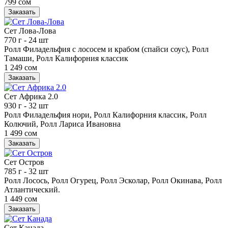
799 сом
Заказать
Сет Лова-Лова
770 г
- 24 шт
Ролл Филадельфия с лососем и крабом (спайси соус), Ролл
Тамаши, Ролл Калифорния классик
1 249 сом
Заказать
Сет Африка 2.0
930 г
- 32 шт
Ролл Филадельфия нори, Ролл Калифорния классик, Ролл
Колючий, Ролл Лариса Ивановна
1 499 сом
Заказать
Сет Остров
785 г
- 32 шт
Ролл Лосось, Ролл Огурец, Ролл Эсколар, Ролл Окинава, Ролл
Атлантический.
1 449 сом
Заказать
Сет Канада