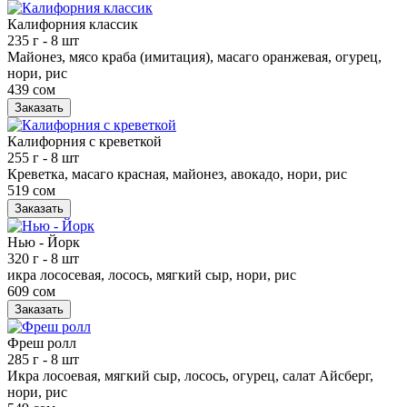
Калифорния классик
235 г
- 8 шт
Майонез, мясо краба (имитация), масаго оранжевая, огурец,
нори, рис
439 сом
Заказать
Калифорния с креветкой
255 г
- 8 шт
Креветка, масаго красная, майонез, авокадо, нори, рис
519 сом
Заказать
Нью - Йорк
320 г
- 8 шт
икра лососевая, лосось, мягкий сыр, нори, рис
609 сом
Заказать
Фреш ролл
285 г
- 8 шт
Икра лосоевая, мягкий сыр, лосось, огурец, салат Айсберг,
нори, рис