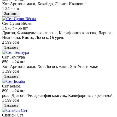
Хот Аризона маки, Хокайдо, Лариса Ивановна
1 249 сом
Заказать
Сет Суши Вёсла
1 978 г
- 56 шт
Драгон, Филадельфия классик, Калифорния классик, Лариса
Ивановна, Киото, Лосось, Огурец.
2 599 сом
Заказать
Сет Темпура
850 г
- 24 шт
Хот Аризона маки, Хот Лосось маки, Хот Унаги маки.
1 399 сом
Заказать
Сет Бомба
890 г
- 24 шт
ролл Драгон, Филадельфия классик, Калифорния с креветкой.
1 599 сом
Заказать
Спайси Сет