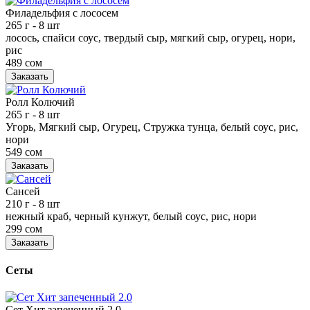
Филадельфия с лососем
265 г
- 8 шт
лосось, спайси соус, твердый сыр, мягкий сыр, огурец, нори,
рис
489 сом
Заказать
Ролл Колючий
265 г
- 8 шт
Угорь, Мягкий сыр, Огурец, Стружка тунца, белый соус, рис,
нори
549 сом
Заказать
Сансей
210 г
- 8 шт
нежный краб, черный кунжут, белый соус, рис, нори
299 сом
Заказать
Сеты
Сет Хит запеченный 2.0