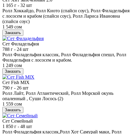
1 165 г
- 32 шт
Ролл Хоккайдо, Ролл Киото (спайси соус), Ролл Филадельфия
с лососем и крабом (спайси соус), Ролл Лариса Ивановна
(спайси соус)
1 549 сом
Заказать
Сет Филадельфия
788 г
- 24 шт
Ролл Филадельфия классик, Ролл Филадельфия спешл, Ролл
Филадельфия с лососем и крабом.
1 249 сом
Заказать
Сет Fish MIX
790 г
- 26 шт
Ролл Лайт, Ролл Атлантический, Ролл Морской окунь
опаленный , Суши Лосось (2)
1 559 сом
Заказать
Сет Семейный
1 850 г
- 48 шт
Ролл Филадельфия классик,Ролл Хот Самурай маки, Ролл