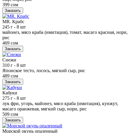
399 сом
Заказать
MR. Крабс
245 г
- 8 шт
майонез, мясо краба (имитация), томат, масаго красная, нори,
рис
469 сом
Заказать
Снежи
310 г
- 8 шт
Японское тесто, лосось, мягкий сыр, рис
489 сом
Заказать
Кабуки
275 г
- 8 шт
лук фри, угорь, майонез, мясо краба (имитация), кунжут,
масаго оранжевая, мягкий сыр, нори, рис
509 сом
Заказать
Морской окунь опаленный