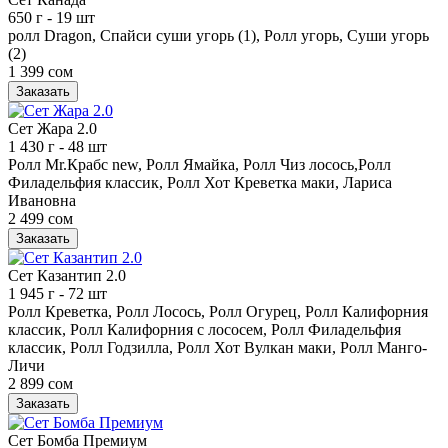
650 г
- 19 шт
ролл Dragon, Спайси суши угорь (1), Ролл угорь, Суши угорь
(2)
1 399 сом
Заказать
Сет Жара 2.0
1 430 г
- 48 шт
Ролл Mr.Крабс new, Ролл Ямайка, Ролл Чиз лосось,Ролл
Филадельфия классик, Ролл Хот Креветка маки, Лариса
Ивановна
2 499 сом
Заказать
Сет Казантип 2.0
1 945 г
- 72 шт
Ролл Креветка, Ролл Лосось, Ролл Огурец, Ролл Калифорния
классик, Ролл Калифорния с лососем, Ролл Филадельфия
классик, Ролл Годзилла, Ролл Хот Вулкан маки, Ролл Манго-
Личи
2 899 сом
Заказать
Сет Бомба Премиум