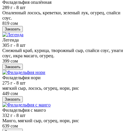
Филадельфия опалённая
289 г
- 8 шт
Опаленный лосось, креветки, зеленый лук, огурец, спайси
соус.
819 сом
Заказать
Легенда
305 г
- 8 шт
Снежный краб, курица, творожный сыр, спайси соус, унаги
соус, икра масаго, огурец.
399 сом
Заказать
Филадельфия нори
275 г
- 8 шт
мягкий сыр, лосось, огурец, нори, рис
449 сом
Заказать
Филадельфия с манго
332 г
- 8 шт
Манго, мягкий сыр, огурец, нори, рис
639 сом