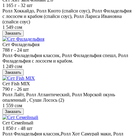
1 165 г
- 32 шт
Ролл Хоккайдо, Ролл Киото (спайси соус), Ролл Филадельфия
с лососем и крабом (спайси соус), Ролл Лариса Ивановна
(спайси соус)
1 549 сом
Заказать
Сет Филадельфия
788 г
- 24 шт
Ролл Филадельфия классик, Ролл Филадельфия спешл, Ролл
Филадельфия с лососем и крабом.
1 249 сом
Заказать
Сет Fish MIX
790 г
- 26 шт
Ролл Лайт, Ролл Атлантический, Ролл Морской окунь
опаленный , Суши Лосось (2)
1 559 сом
Заказать
Сет Семейный
1 850 г
- 48 шт
Ролл Филадельфия классик,Ролл Хот Самурай маки, Ролл