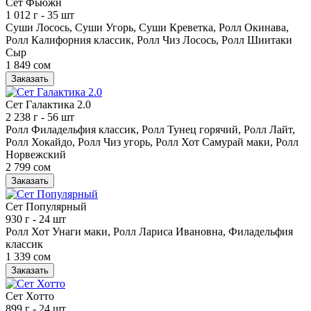
Сет Фьюжн
1 012 г
- 35 шт
Суши Лосось, Суши Угорь, Суши Креветка, Ролл Окинава,
Ролл Калифорния классик, Ролл Чиз Лосось, Ролл Шиитаки
Сыр
1 849 сом
Заказать
Сет Галактика 2.0
2 238 г
- 56 шт
Ролл Филадельфия классик, Ролл Тунец горячий, Ролл Лайт,
Ролл Хокайдо, Ролл Чиз угорь, Ролл Хот Самурай маки, Ролл
Норвежский
2 799 сом
Заказать
Сет Популярный
930 г
- 24 шт
Ролл Хот Унаги маки, Ролл Лариса Ивановна, Филадельфия
классик
1 339 сом
Заказать
Сет Хотто
899 г
- 24 шт