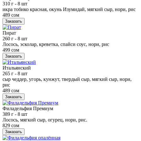
310 г
- 8 шт
икра тобико красная, окунь Изумидай, мягкий сыр, нори, рис
489 сом
Заказать
Пират
260 г
- 8 шт
Лосось, эсколар, креветка, спайси соус, нори, рис
499 сом
Заказать
Итальянский
265 г
- 8 шт
сыр чеддер, угорь, кунжут, твердый сыр, мягкий сыр, нори,
рис
489 сом
Заказать
Филадельфия Премиум
389 г
- 8 шт
Лосось, мягкий сыр, огурец, нори, рис.
829 сом
Заказать