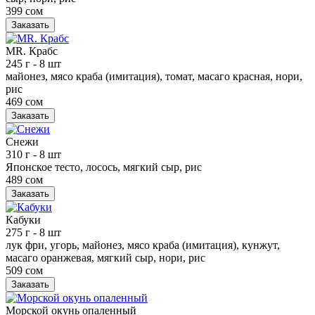
399 сом
Заказать
MR. Крабс
245 г
- 8 шт
майонез, мясо краба (имитация), томат, масаго красная, нори,
рис
469 сом
Заказать
Снежи
310 г
- 8 шт
Японское тесто, лосось, мягкий сыр, рис
489 сом
Заказать
Кабуки
275 г
- 8 шт
лук фри, угорь, майонез, мясо краба (имитация), кунжут,
масаго оранжевая, мягкий сыр, нори, рис
509 сом
Заказать
Морской окунь опаленный