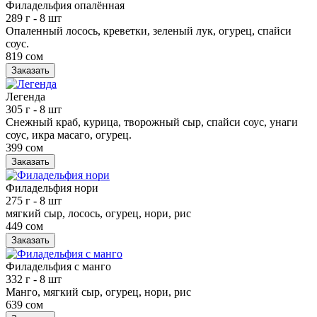
Филадельфия опалённая
289 г
- 8 шт
Опаленный лосось, креветки, зеленый лук, огурец, спайси
соус.
819 сом
Заказать
Легенда
305 г
- 8 шт
Снежный краб, курица, творожный сыр, спайси соус, унаги
соус, икра масаго, огурец.
399 сом
Заказать
Филадельфия нори
275 г
- 8 шт
мягкий сыр, лосось, огурец, нори, рис
449 сом
Заказать
Филадельфия с манго
332 г
- 8 шт
Манго, мягкий сыр, огурец, нори, рис
639 сом