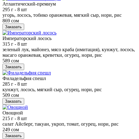
Атлантический-премиум
295 г
- 8 шт
угорь, лосось, тобико оранжевая, мягкий сыр, нори, рис
869 сом
Заказать
Императорский лосось
315 г
- 8 шт
зеленый лук, майонез, мясо краба (имитация), кунжут, лосось,
масаго оранжевая, креветки, огурец, нори, рис
589 сом
Заказать
Филадельфия спешл
285 г
- 8 шт
кунжут, лосось, мягкий сыр, огурец, нори, рис
509 сом
Заказать
Овощной
215 г
- 8 шт
салат Айсберг, такуан, укроп, томат, огурец, нори, рис
249 сом
Заказать