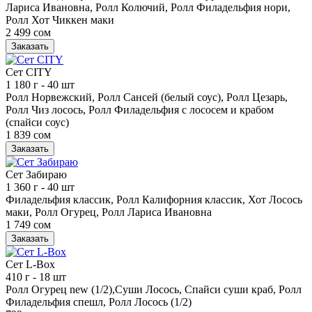
Лариса Ивановна, Ролл Колючий, Ролл Филадельфия нори,
Ролл Хот Чиккен маки
2 499 сом
Заказать
Сет CITY
1 180 г
- 40 шт
Ролл Норвежский, Ролл Сансей (белый соус), Ролл Цезарь,
Ролл Чиз лосось, Ролл Филадельфия с лососем и крабом
(спайси соус)
1 839 сом
Заказать
Сет Забираю
1 360 г
- 40 шт
Филадельфия классик, Ролл Калифорния классик, Хот Лосось
маки, Ролл Огурец, Ролл Лариса Ивановна
1 749 сом
Заказать
Сет L-Box
410 г
- 18 шт
Ролл Огурец new (1/2),Суши Лосось, Спайси суши краб, Ролл
Филадельфия спешл, Ролл Лосось (1/2)