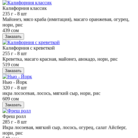
Калифорния классик
235 г
- 8 шт
Майонез, мясо краба (имитация), масаго оранжевая, огурец,
нори, рис
439 сом
Заказать
Калифорния с креветкой
255 г
- 8 шт
Креветка, масаго красная, майонез, авокадо, нори, рис
519 сом
Заказать
Нью - Йорк
320 г
- 8 шт
икра лососевая, лосось, мягкий сыр, нори, рис
609 сом
Заказать
Фреш ролл
285 г
- 8 шт
Икра лосоевая, мягкий сыр, лосось, огурец, салат Айсберг,
нори, рис