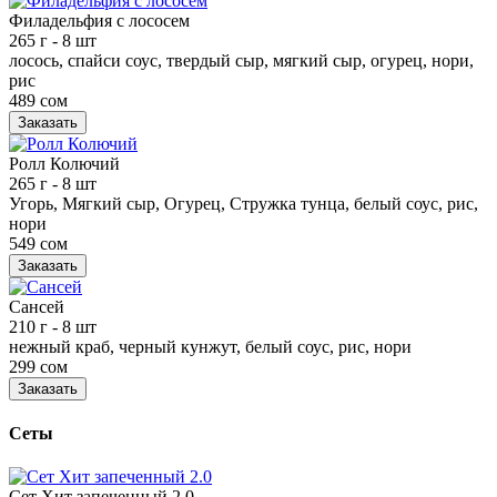
Филадельфия с лососем
265 г
- 8 шт
лосось, спайси соус, твердый сыр, мягкий сыр, огурец, нори,
рис
489 сом
Заказать
Ролл Колючий
265 г
- 8 шт
Угорь, Мягкий сыр, Огурец, Стружка тунца, белый соус, рис,
нори
549 сом
Заказать
Сансей
210 г
- 8 шт
нежный краб, черный кунжут, белый соус, рис, нори
299 сом
Заказать
Сеты
Сет Хит запеченный 2.0