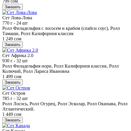
799 сом
Заказать
Сет Лова-Лова
770 г
- 24 шт
Ролл Филадельфия с лососем и крабом (спайси соус), Ролл
Тамаши, Ролл Калифорния классик
1 249 сом
Заказать
Сет Африка 2.0
930 г
- 32 шт
Ролл Филадельфия нори, Ролл Калифорния классик, Ролл
Колючий, Ролл Лариса Ивановна
1 499 сом
Заказать
Сет Остров
785 г
- 32 шт
Ролл Лосось, Ролл Огурец, Ролл Эсколар, Ролл Окинава, Ролл
Атлантический.
1 449 сом
Заказать
Сет Канада