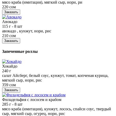
мясо краба (имитация), мягкий сыр, нори, ри
220 сом
Заказать
Авокадо
115 г
- 8 шт
авокадо , кунжут, нори, рис
210 сом
Заказать
Запеченные роллы
Хокайдо
240 г
салат Айсберг, белый соус, кунжут, томат, копченая курица,
мягкий сыр, нори, рис
359 сом
Заказать
Филадельфия с лососем и крабом
285 г
- 8 шт
мясо краба (имитация), кунжут, лосось, спайси соус, твердый
сыр, мягкий сыр, огурец, нори, рис