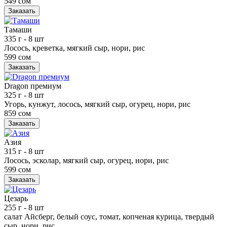
549 сом
Заказать
Тамаши
335 г
- 8 шт
Лосось, креветка, мягкий сыр, нори, рис
599 сом
Заказать
Dragon премиум
325 г
- 8 шт
Угорь, кунжут, лосось, мягкий сыр, огурец, нори, рис
859 сом
Заказать
Азия
315 г
- 8 шт
Лосось, эсколар, мягкий сыр, огурец, нори, рис
599 сом
Заказать
Цезарь
255 г
- 8 шт
салат Айсберг, белый соус, томат, копченая курица, твердый
сыр, нори, рис