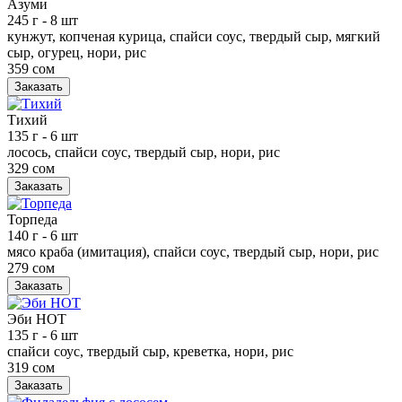
Азуми
245 г
- 8 шт
кунжут, копченая курица, спайси соус, твердый сыр, мягкий
сыр, огурец, нори, рис
359 сом
Заказать
Тихий
135 г
- 6 шт
лосось, спайси соус, твердый сыр, нори, рис
329 сом
Заказать
Торпеда
140 г
- 6 шт
мясо краба (имитация), спайси соус, твердый сыр, нори, рис
279 сом
Заказать
Эби НОТ
135 г
- 6 шт
спайси соус, твердый сыр, креветка, нори, рис
319 сом
Заказать