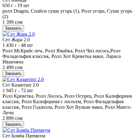
650 г
- 19 шт
ролл Dragon, Спайси суши угорь (1), Ролл угорь, Суши угорь
(2)
1 399 сом
Заказать
Сет Жара 2.0
1 430 г
- 48 шт
Ролл Mr.Крабс new, Ролл Ямайка, Ролл Чиз лосось,Ролл
Филадельфия классик, Ролл Хот Креветка маки, Лариса
Ивановна
2 499 сом
Заказать
Сет Казантип 2.0
1 945 г
- 72 шт
Ролл Креветка, Ролл Лосось, Ролл Огурец, Ролл Калифорния
классик, Ролл Калифорния с лососем, Ролл Филадельфия
классик, Ролл Годзилла, Ролл Хот Вулкан маки, Ролл Манго-
Личи
2 899 сом
Заказать
Сет Бомба Премиум