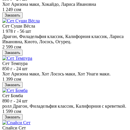
Хот Аризона маки, Хокайдо, Лариса Ивановна
1 249 сом
Заказать
Сет Суши Вёсла
1 978 г
- 56 шт
Драгон, Филадельфия классик, Калифорния классик, Лариса
Ивановна, Киото, Лосось, Огурец.
2 599 сом
Заказать
Сет Темпура
850 г
- 24 шт
Хот Аризона маки, Хот Лосось маки, Хот Унаги маки.
1 399 сом
Заказать
Сет Бомба
890 г
- 24 шт
ролл Драгон, Филадельфия классик, Калифорния с креветкой.
1 599 сом
Заказать
Спайси Сет