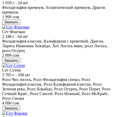
1 059 г
- 24 шт
Филадельфия премиум, Атлантический премиум, Драгон
премиум.
1 999 сом
Заказать
Сет Флагман
2 348 г
- 64 шт
Филадельфия классик, Калифорния с креветкой, Драгон,
Лариса Ивановна Хокайдо, Хот Лосось маки, ролл Лосось,
ролл Огурец
2 899 сом
Заказать
Сет Сотня
3 765 г
- 100 шт
Ролл Чиз лосось, Ролл Филадельфия спешл, Ролл
Филадельфия классик, Ролл Калифорния классик, Ролл
Зеленая река, Ролл Хокайдо, Ролл Огурец, Ролл Пират, Ролл
Сочный Краб , Ролл Сансей, Ролл Нежный, Ролл Mr.Крабс,
Ролл Снежи
4 090 сом
Заказать