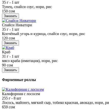
35 г
- 1 шт
Тунец, спайси соус, нори, рис
150 сом
Заказать
Спайси Ниватори
35 г
- 1 шт
Копчёный угорь и курица, спайси соус, нори, рис
120 сом
Заказать
Краб
31 г
- 1 шт
мясо краба (имитация), нори, рис
90 сом
Заказать
Фирменные роллы
Калифорния с лососем
255 г
- 8 шт
Лосось, майонез, мягкий сыр, тобико красная, авокадо, нори, р
659 сом