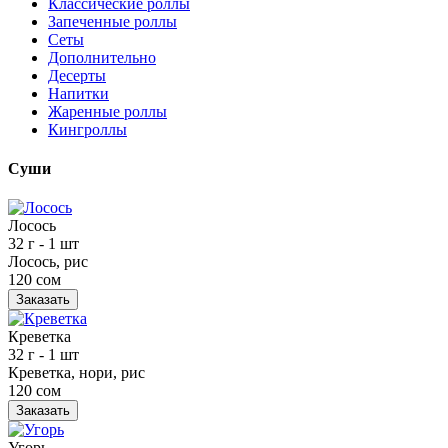
Классические роллы
Запеченные роллы
Сеты
Дополнительно
Десерты
Напитки
Жаренные роллы
Кингроллы
Суши
Лосось
32 г
- 1 шт
Лосось, рис
120 сом
Заказать
Креветка
32 г
- 1 шт
Креветка, нори, рис
120 сом
Заказать
Угорь