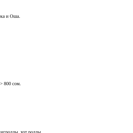
ка и Оша.
> 800 cом.
ингроллы, хот роллы.