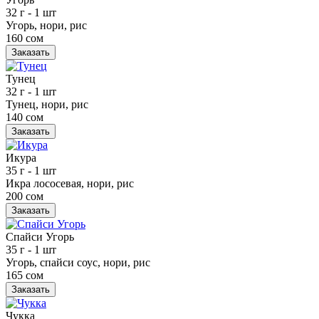
32 г
- 1 шт
Угорь, нори, рис
160 сом
Заказать
Тунец
32 г
- 1 шт
Тунец, нори, рис
140 сом
Заказать
Икура
35 г
- 1 шт
Икра лососевая, нори, рис
200 сом
Заказать
Спайси Угорь
35 г
- 1 шт
Угорь, спайси соус, нори, рис
165 сом
Заказать
Чукка