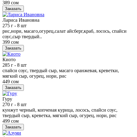
389 сом
Заказать
Лариса Ивановна
275 г
- 8 шт
рис,нори, масаго,огурец,салат айсберг,краб, лосось, спайси
соус,сыр твердый..
399 сом
Заказать
Киото
285 г
- 8 шт
спайси соус, твердый сыр, масаго оранжевая, креветки,
мягкий сыр, огурец, нори, рис
449 сом
Заказать
Гуру
270 г
- 8 шт
кунжут черный, копченая курица, лосось, спайси соус,
твердый сыр, креветка, мягкий сыр, огурец, нори, рис
499 сом
Заказать