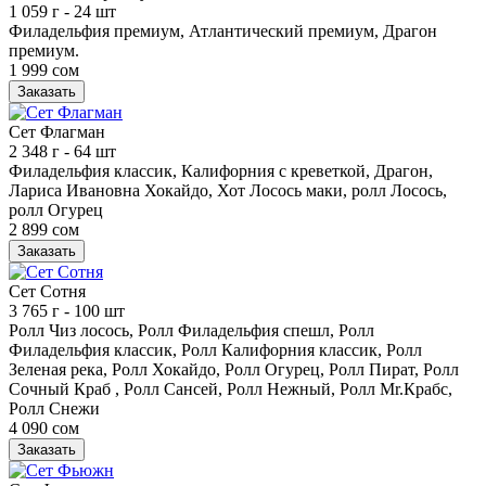
1 059 г
- 24 шт
Филадельфия премиум, Атлантический премиум, Драгон
премиум.
1 999 сом
Заказать
Сет Флагман
2 348 г
- 64 шт
Филадельфия классик, Калифорния с креветкой, Драгон,
Лариса Ивановна Хокайдо, Хот Лосось маки, ролл Лосось,
ролл Огурец
2 899 сом
Заказать
Сет Сотня
3 765 г
- 100 шт
Ролл Чиз лосось, Ролл Филадельфия спешл, Ролл
Филадельфия классик, Ролл Калифорния классик, Ролл
Зеленая река, Ролл Хокайдо, Ролл Огурец, Ролл Пират, Ролл
Сочный Краб , Ролл Сансей, Ролл Нежный, Ролл Mr.Крабс,
Ролл Снежи
4 090 сом
Заказать