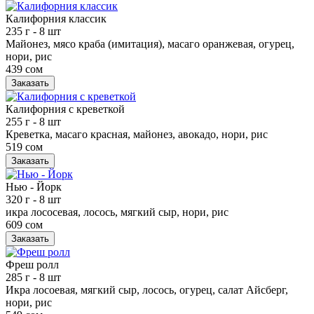
Калифорния классик
235 г
- 8 шт
Майонез, мясо краба (имитация), масаго оранжевая, огурец,
нори, рис
439 сом
Заказать
Калифорния с креветкой
255 г
- 8 шт
Креветка, масаго красная, майонез, авокадо, нори, рис
519 сом
Заказать
Нью - Йорк
320 г
- 8 шт
икра лососевая, лосось, мягкий сыр, нори, рис
609 сом
Заказать
Фреш ролл
285 г
- 8 шт
Икра лосоевая, мягкий сыр, лосось, огурец, салат Айсберг,
нори, рис