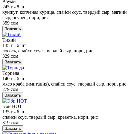
Азуми
245 г
- 8 шт
кунжут, копченая курица, спайси соус, твердый сыр, мягкий
сыр, огурец, нори, рис
359 сом
Заказать
Тихий
135 г
- 6 шт
лосось, спайси соус, твердый сыр, нори, рис
329 сом
Заказать
Торпеда
140 г
- 6 шт
мясо краба (имитация), спайси соус, твердый сыр, нори, рис
279 сом
Заказать
Эби НОТ
135 г
- 6 шт
спайси соус, твердый сыр, креветка, нори, рис
319 сом
Заказать