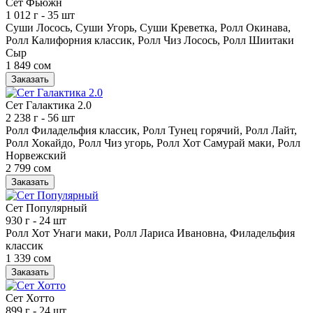
Сет Фьюжн
1 012 г
- 35 шт
Суши Лосось, Суши Угорь, Суши Креветка, Ролл Окинава,
Ролл Калифорния классик, Ролл Чиз Лосось, Ролл Шиитаки
Сыр
1 849 сом
Заказать
Сет Галактика 2.0
2 238 г
- 56 шт
Ролл Филадельфия классик, Ролл Тунец горячий, Ролл Лайт,
Ролл Хокайдо, Ролл Чиз угорь, Ролл Хот Самурай маки, Ролл
Норвежский
2 799 сом
Заказать
Сет Популярный
930 г
- 24 шт
Ролл Хот Унаги маки, Ролл Лариса Ивановна, Филадельфия
классик
1 339 сом
Заказать
Сет Хотто
899 г
- 24 шт