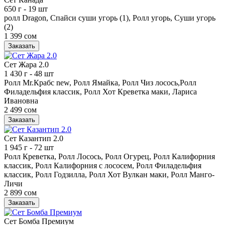
650 г
- 19 шт
ролл Dragon, Спайси суши угорь (1), Ролл угорь, Суши угорь
(2)
1 399 сом
Заказать
Сет Жара 2.0
1 430 г
- 48 шт
Ролл Mr.Крабс new, Ролл Ямайка, Ролл Чиз лосось,Ролл
Филадельфия классик, Ролл Хот Креветка маки, Лариса
Ивановна
2 499 сом
Заказать
Сет Казантип 2.0
1 945 г
- 72 шт
Ролл Креветка, Ролл Лосось, Ролл Огурец, Ролл Калифорния
классик, Ролл Калифорния с лососем, Ролл Филадельфия
классик, Ролл Годзилла, Ролл Хот Вулкан маки, Ролл Манго-
Личи
2 899 сом
Заказать
Сет Бомба Премиум