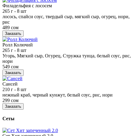
Филадельфия с лососем
265 г
- 8 шт
лосось, спайси соус, твердый сыр, мягкий сыр, огурец, нори,
рис
489 сом
Заказать
Ролл Колючий
265 г
- 8 шт
Угорь, Мягкий сыр, Огурец, Стружка тунца, белый соус, рис,
нори
549 сом
Заказать
Сансей
210 г
- 8 шт
нежный краб, черный кунжут, белый соус, рис, нори
299 сом
Заказать
Сеты
Сет Хит запеченный 2.0