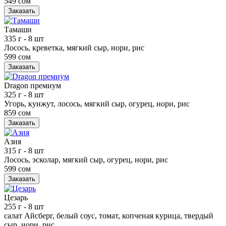
549 сом
Заказать
Тамаши
335 г
- 8 шт
Лосось, креветка, мягкий сыр, нори, рис
599 сом
Заказать
Dragon премиум
325 г
- 8 шт
Угорь, кунжут, лосось, мягкий сыр, огурец, нори, рис
859 сом
Заказать
Азия
315 г
- 8 шт
Лосось, эсколар, мягкий сыр, огурец, нори, рис
599 сом
Заказать
Цезарь
255 г
- 8 шт
салат Айсберг, белый соус, томат, копченая курица, твердый
сыр, нори, рис