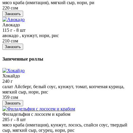
мясо краба (имитация), мягкий сыр, нори, ри
220 сом
Заказать
Авокадо
115 г
- 8 шт
авокадо , кунжут, нори, рис
210 сом
Заказать
Запеченные роллы
Хокайдо
240 г
салат Айсберг, белый соус, кунжут, томат, копченая курица,
мягкий сыр, нори, рис
359 сом
Заказать
Филадельфия с лососем и крабом
285 г
- 8 шт
мясо краба (имитация), кунжут, лосось, спайси соус, твердый
сыр, мягкий сыр, огурец, нори, рис