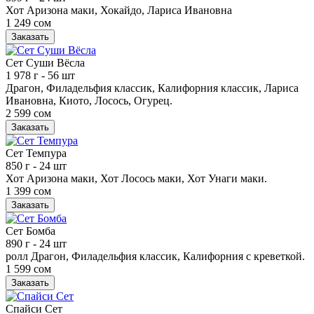
Хот Аризона маки, Хокайдо, Лариса Ивановна
1 249 сом
Заказать
Сет Суши Вёсла
1 978 г
- 56 шт
Драгон, Филадельфия классик, Калифорния классик, Лариса
Ивановна, Киото, Лосось, Огурец.
2 599 сом
Заказать
Сет Темпура
850 г
- 24 шт
Хот Аризона маки, Хот Лосось маки, Хот Унаги маки.
1 399 сом
Заказать
Сет Бомба
890 г
- 24 шт
ролл Драгон, Филадельфия классик, Калифорния с креветкой.
1 599 сом
Заказать
Спайси Сет