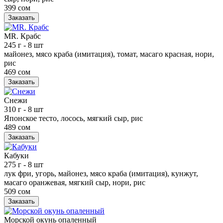
399 сом
Заказать
MR. Крабс
245 г
- 8 шт
майонез, мясо краба (имитация), томат, масаго красная, нори,
рис
469 сом
Заказать
Снежи
310 г
- 8 шт
Японское тесто, лосось, мягкий сыр, рис
489 сом
Заказать
Кабуки
275 г
- 8 шт
лук фри, угорь, майонез, мясо краба (имитация), кунжут,
масаго оранжевая, мягкий сыр, нори, рис
509 сом
Заказать
Морской окунь опаленный