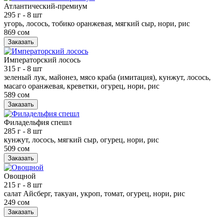
Атлантический-премиум
295 г
- 8 шт
угорь, лосось, тобико оранжевая, мягкий сыр, нори, рис
869 сом
Заказать
Императорский лосось
315 г
- 8 шт
зеленый лук, майонез, мясо краба (имитация), кунжут, лосось,
масаго оранжевая, креветки, огурец, нори, рис
589 сом
Заказать
Филадельфия спешл
285 г
- 8 шт
кунжут, лосось, мягкий сыр, огурец, нори, рис
509 сом
Заказать
Овощной
215 г
- 8 шт
салат Айсберг, такуан, укроп, томат, огурец, нори, рис
249 сом
Заказать