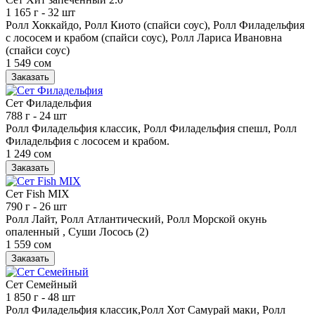
1 165 г
- 32 шт
Ролл Хоккайдо, Ролл Киото (спайси соус), Ролл Филадельфия
с лососем и крабом (спайси соус), Ролл Лариса Ивановна
(спайси соус)
1 549 сом
Заказать
Сет Филадельфия
788 г
- 24 шт
Ролл Филадельфия классик, Ролл Филадельфия спешл, Ролл
Филадельфия с лососем и крабом.
1 249 сом
Заказать
Сет Fish MIX
790 г
- 26 шт
Ролл Лайт, Ролл Атлантический, Ролл Морской окунь
опаленный , Суши Лосось (2)
1 559 сом
Заказать
Сет Семейный
1 850 г
- 48 шт
Ролл Филадельфия классик,Ролл Хот Самурай маки, Ролл