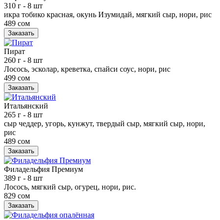
310 г
- 8 шт
икра тобико красная, окунь Изумидай, мягкий сыр, нори, рис
489 сом
Заказать
Пират
260 г
- 8 шт
Лосось, эсколар, креветка, спайси соус, нори, рис
499 сом
Заказать
Итальянский
265 г
- 8 шт
сыр чеддер, угорь, кунжут, твердый сыр, мягкий сыр, нори,
рис
489 сом
Заказать
Филадельфия Премиум
389 г
- 8 шт
Лосось, мягкий сыр, огурец, нори, рис.
829 сом
Заказать