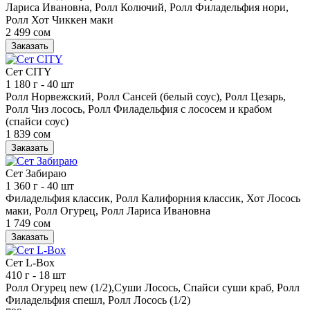
Лариса Ивановна, Ролл Колючий, Ролл Филадельфия нори,
Ролл Хот Чиккен маки
2 499 сом
Заказать
Сет CITY
1 180 г
- 40 шт
Ролл Норвежский, Ролл Сансей (белый соус), Ролл Цезарь,
Ролл Чиз лосось, Ролл Филадельфия с лососем и крабом
(спайси соус)
1 839 сом
Заказать
Сет Забираю
1 360 г
- 40 шт
Филадельфия классик, Ролл Калифорния классик, Хот Лосось
маки, Ролл Огурец, Ролл Лариса Ивановна
1 749 сом
Заказать
Сет L-Box
410 г
- 18 шт
Ролл Огурец new (1/2),Суши Лосось, Спайси суши краб, Ролл
Филадельфия спешл, Ролл Лосось (1/2)