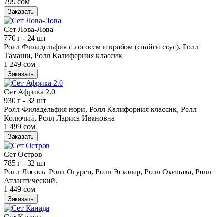
799 сом
Заказать
Сет Лова-Лова
770 г
- 24 шт
Ролл Филадельфия с лососем и крабом (спайси соус), Ролл
Тамаши, Ролл Калифорния классик
1 249 сом
Заказать
Сет Африка 2.0
930 г
- 32 шт
Ролл Филадельфия нори, Ролл Калифорния классик, Ролл
Колючий, Ролл Лариса Ивановна
1 499 сом
Заказать
Сет Остров
785 г
- 32 шт
Ролл Лосось, Ролл Огурец, Ролл Эсколар, Ролл Окинава, Ролл
Атлантический.
1 449 сом
Заказать
Сет Канада