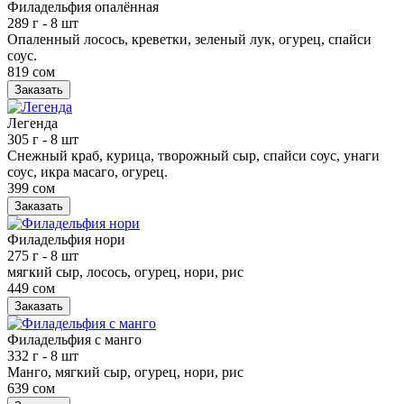
Филадельфия опалённая
289 г
- 8 шт
Опаленный лосось, креветки, зеленый лук, огурец, спайси
соус.
819 сом
Заказать
Легенда
305 г
- 8 шт
Снежный краб, курица, творожный сыр, спайси соус, унаги
соус, икра масаго, огурец.
399 сом
Заказать
Филадельфия нори
275 г
- 8 шт
мягкий сыр, лосось, огурец, нори, рис
449 сом
Заказать
Филадельфия с манго
332 г
- 8 шт
Манго, мягкий сыр, огурец, нори, рис
639 сом