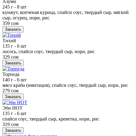
Азуми
245 г
- 8 шт
кунжут, копченая курица, спайси соус, твердый сыр, мягкий
сыр, огурец, нори, рис
359 сом
Заказать
Тихий
135 г
- 6 шт
лосось, спайси соус, твердый сыр, нори, рис
329 сом
Заказать
Торпеда
140 г
- 6 шт
мясо краба (имитация), спайси соус, твердый сыр, нори, рис
279 сом
Заказать
Эби НОТ
135 г
- 6 шт
спайси соус, твердый сыр, креветка, нори, рис
319 сом
Заказать