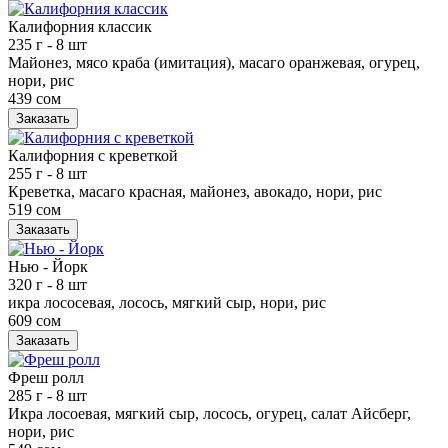
Калифорния классик
235 г
- 8 шт
Майонез, мясо краба (имитация), масаго оранжевая, огурец,
нори, рис
439 сом
Заказать
Калифорния с креветкой
255 г
- 8 шт
Креветка, масаго красная, майонез, авокадо, нори, рис
519 сом
Заказать
Нью - Йорк
320 г
- 8 шт
икра лососевая, лосось, мягкий сыр, нори, рис
609 сом
Заказать
Фреш ролл
285 г
- 8 шт
Икра лосоевая, мягкий сыр, лосось, огурец, салат Айсберг,
нори, рис