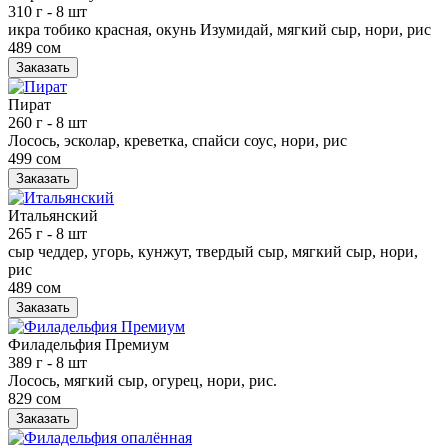
310 г
- 8 шт
икра тобико красная, окунь Изумидай, мягкий сыр, нори, рис
489 сом
Заказать
Пират
260 г
- 8 шт
Лосось, эсколар, креветка, спайси соус, нори, рис
499 сом
Заказать
Итальянский
265 г
- 8 шт
сыр чеддер, угорь, кунжут, твердый сыр, мягкий сыр, нори,
рис
489 сом
Заказать
Филадельфия Премиум
389 г
- 8 шт
Лосось, мягкий сыр, огурец, нори, рис.
829 сом
Заказать