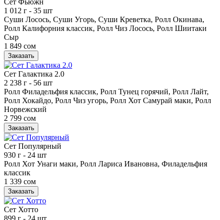
Сет Фьюжн
1 012 г
- 35 шт
Суши Лосось, Суши Угорь, Суши Креветка, Ролл Окинава,
Ролл Калифорния классик, Ролл Чиз Лосось, Ролл Шиитаки
Сыр
1 849 сом
Заказать
Сет Галактика 2.0
2 238 г
- 56 шт
Ролл Филадельфия классик, Ролл Тунец горячий, Ролл Лайт,
Ролл Хокайдо, Ролл Чиз угорь, Ролл Хот Самурай маки, Ролл
Норвежский
2 799 сом
Заказать
Сет Популярный
930 г
- 24 шт
Ролл Хот Унаги маки, Ролл Лариса Ивановна, Филадельфия
классик
1 339 сом
Заказать
Сет Хотто
899 г
- 24 шт