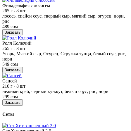
Филадельфия с лососем
265 г
- 8 шт
лосось, спайси соус, твердый сыр, мягкий сыр, огурец, нори,
рис
489 сом
Заказать
Ролл Колючий
265 г
- 8 шт
Угорь, Мягкий сыр, Огурец, Стружка тунца, белый соус, рис,
нори
549 сом
Заказать
Сансей
210 г
- 8 шт
нежный краб, черный кунжут, белый соус, рис, нори
299 сом
Заказать
Сеты
Сет Хит запеченный 2.0