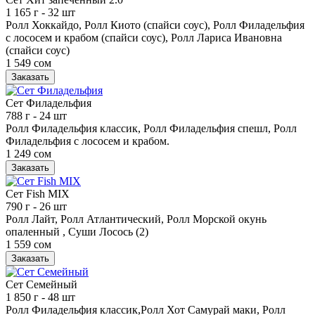
1 165 г
- 32 шт
Ролл Хоккайдо, Ролл Киото (спайси соус), Ролл Филадельфия
с лососем и крабом (спайси соус), Ролл Лариса Ивановна
(спайси соус)
1 549 сом
Заказать
Сет Филадельфия
788 г
- 24 шт
Ролл Филадельфия классик, Ролл Филадельфия спешл, Ролл
Филадельфия с лососем и крабом.
1 249 сом
Заказать
Сет Fish MIX
790 г
- 26 шт
Ролл Лайт, Ролл Атлантический, Ролл Морской окунь
опаленный , Суши Лосось (2)
1 559 сом
Заказать
Сет Семейный
1 850 г
- 48 шт
Ролл Филадельфия классик,Ролл Хот Самурай маки, Ролл