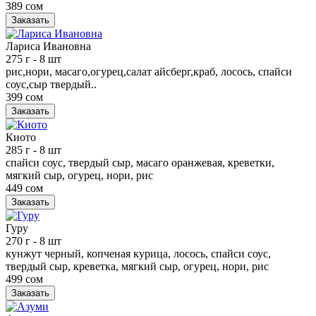
389 сом
Заказать
Лариса Ивановна
275 г
- 8 шт
рис,нори, масаго,огурец,салат айсберг,краб, лосось, спайси
соус,сыр твердый..
399 сом
Заказать
Киото
285 г
- 8 шт
спайси соус, твердый сыр, масаго оранжевая, креветки,
мягкий сыр, огурец, нори, рис
449 сом
Заказать
Гуру
270 г
- 8 шт
кунжут черный, копченая курица, лосось, спайси соус,
твердый сыр, креветка, мягкий сыр, огурец, нори, рис
499 сом
Заказать