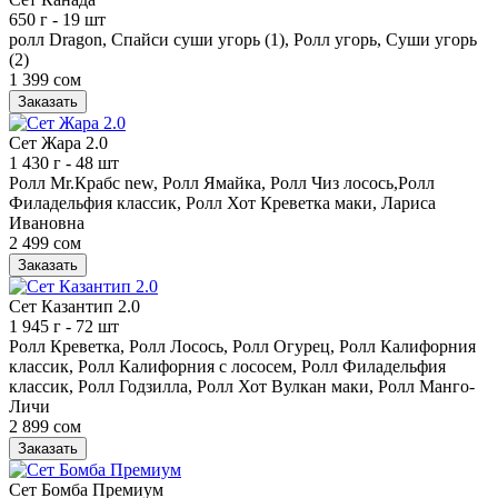
650 г
- 19 шт
ролл Dragon, Спайси суши угорь (1), Ролл угорь, Суши угорь
(2)
1 399 сом
Заказать
Сет Жара 2.0
1 430 г
- 48 шт
Ролл Mr.Крабс new, Ролл Ямайка, Ролл Чиз лосось,Ролл
Филадельфия классик, Ролл Хот Креветка маки, Лариса
Ивановна
2 499 сом
Заказать
Сет Казантип 2.0
1 945 г
- 72 шт
Ролл Креветка, Ролл Лосось, Ролл Огурец, Ролл Калифорния
классик, Ролл Калифорния с лососем, Ролл Филадельфия
классик, Ролл Годзилла, Ролл Хот Вулкан маки, Ролл Манго-
Личи
2 899 сом
Заказать
Сет Бомба Премиум