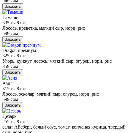
549 сом
Заказать
Тамаши
335 г
- 8 шт
Лосось, креветка, мягкий сыр, нори, рис
599 сом
Заказать
Dragon премиум
325 г
- 8 шт
Угорь, кунжут, лосось, мягкий сыр, огурец, нори, рис
859 сом
Заказать
Азия
315 г
- 8 шт
Лосось, эсколар, мягкий сыр, огурец, нори, рис
599 сом
Заказать
Цезарь
255 г
- 8 шт
салат Айсберг, белый соус, томат, копченая курица, твердый
сыр, нори, рис