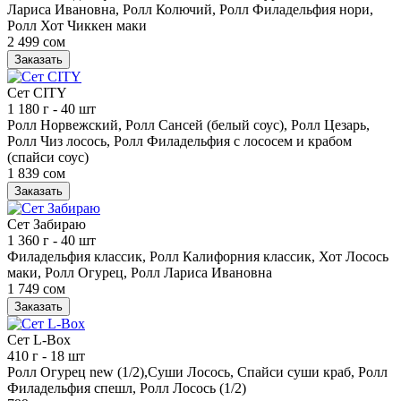
Лариса Ивановна, Ролл Колючий, Ролл Филадельфия нори,
Ролл Хот Чиккен маки
2 499 сом
Заказать
Сет CITY
1 180 г
- 40 шт
Ролл Норвежский, Ролл Сансей (белый соус), Ролл Цезарь,
Ролл Чиз лосось, Ролл Филадельфия с лососем и крабом
(спайси соус)
1 839 сом
Заказать
Сет Забираю
1 360 г
- 40 шт
Филадельфия классик, Ролл Калифорния классик, Хот Лосось
маки, Ролл Огурец, Ролл Лариса Ивановна
1 749 сом
Заказать
Сет L-Box
410 г
- 18 шт
Ролл Огурец new (1/2),Суши Лосось, Спайси суши краб, Ролл
Филадельфия спешл, Ролл Лосось (1/2)