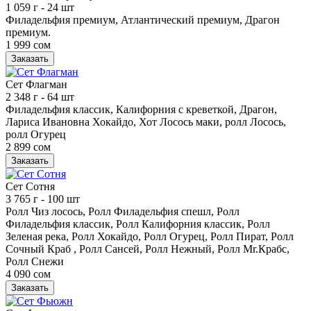
1 059 г
- 24 шт
Филадельфия премиум, Атлантический премиум, Драгон
премиум.
1 999 сом
Заказать
Сет Флагман
2 348 г
- 64 шт
Филадельфия классик, Калифорния с креветкой, Драгон,
Лариса Ивановна Хокайдо, Хот Лосось маки, ролл Лосось,
ролл Огурец
2 899 сом
Заказать
Сет Сотня
3 765 г
- 100 шт
Ролл Чиз лосось, Ролл Филадельфия спешл, Ролл
Филадельфия классик, Ролл Калифорния классик, Ролл
Зеленая река, Ролл Хокайдо, Ролл Огурец, Ролл Пират, Ролл
Сочный Краб , Ролл Сансей, Ролл Нежный, Ролл Mr.Крабс,
Ролл Снежи
4 090 сом
Заказать