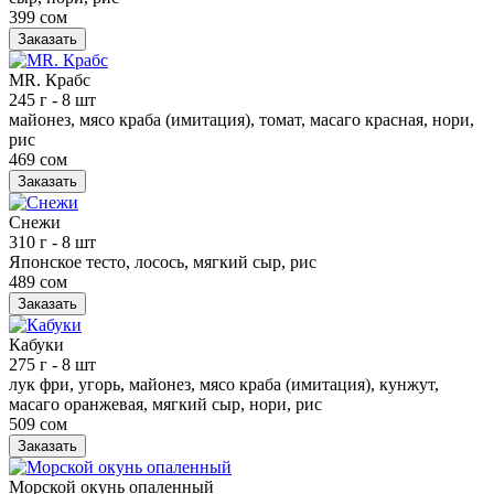
399 сом
Заказать
MR. Крабс
245 г
- 8 шт
майонез, мясо краба (имитация), томат, масаго красная, нори,
рис
469 сом
Заказать
Снежи
310 г
- 8 шт
Японское тесто, лосось, мягкий сыр, рис
489 сом
Заказать
Кабуки
275 г
- 8 шт
лук фри, угорь, майонез, мясо краба (имитация), кунжут,
масаго оранжевая, мягкий сыр, нори, рис
509 сом
Заказать
Морской окунь опаленный