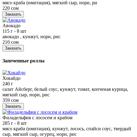
мясо краба (имитация), мягкий сыр, нори, ри
220 сом
Заказать
Авокадо
115 г
- 8 шт
авокадо , кунжут, нори, рис
210 сом
Заказать
Запеченные роллы
Хокайдо
240 г
салат Айсберг, белый соус, кунжут, томат, копченая курица,
мягкий сыр, нори, рис
359 сом
Заказать
Филадельфия с лососем и крабом
285 г
- 8 шт
мясо краба (имитация), кунжут, лосось, спайси соус, твердый
сыр, мягкий сыр, огурец, нори, рис