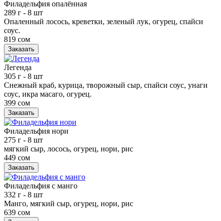
Филадельфия опалённая
289 г
- 8 шт
Опаленный лосось, креветки, зеленый лук, огурец, спайси
соус.
819 сом
Заказать
Легенда
305 г
- 8 шт
Снежный краб, курица, творожный сыр, спайси соус, унаги
соус, икра масаго, огурец.
399 сом
Заказать
Филадельфия нори
275 г
- 8 шт
мягкий сыр, лосось, огурец, нори, рис
449 сом
Заказать
Филадельфия с манго
332 г
- 8 шт
Манго, мягкий сыр, огурец, нори, рис
639 сом