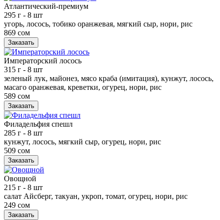
Атлантический-премиум
295 г
- 8 шт
угорь, лосось, тобико оранжевая, мягкий сыр, нори, рис
869 сом
Заказать
Императорский лосось
315 г
- 8 шт
зеленый лук, майонез, мясо краба (имитация), кунжут, лосось,
масаго оранжевая, креветки, огурец, нори, рис
589 сом
Заказать
Филадельфия спешл
285 г
- 8 шт
кунжут, лосось, мягкий сыр, огурец, нори, рис
509 сом
Заказать
Овощной
215 г
- 8 шт
салат Айсберг, такуан, укроп, томат, огурец, нори, рис
249 сом
Заказать