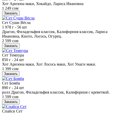
Хот Аризона маки, Хокайдо, Лариса Ивановна
1 249 сом
Заказать
Сет Суши Вёсла
1 978 г
- 56 шт
Драгон, Филадельфия классик, Калифорния классик, Лариса
Ивановна, Киото, Лосось, Огурец.
2 599 сом
Заказать
Сет Темпура
850 г
- 24 шт
Хот Аризона маки, Хот Лосось маки, Хот Унаги маки.
1 399 сом
Заказать
Сет Бомба
890 г
- 24 шт
ролл Драгон, Филадельфия классик, Калифорния с креветкой.
1 599 сом
Заказать
Спайси Сет