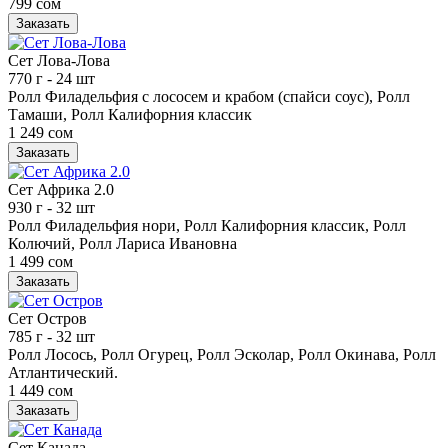
799 сом
Заказать
Сет Лова-Лова
770 г
- 24 шт
Ролл Филадельфия с лососем и крабом (спайси соус), Ролл
Тамаши, Ролл Калифорния классик
1 249 сом
Заказать
Сет Африка 2.0
930 г
- 32 шт
Ролл Филадельфия нори, Ролл Калифорния классик, Ролл
Колючий, Ролл Лариса Ивановна
1 499 сом
Заказать
Сет Остров
785 г
- 32 шт
Ролл Лосось, Ролл Огурец, Ролл Эсколар, Ролл Окинава, Ролл
Атлантический.
1 449 сом
Заказать
Сет Канада