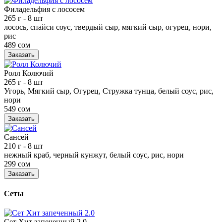
Филадельфия с лососем
265 г
- 8 шт
лосось, спайси соус, твердый сыр, мягкий сыр, огурец, нори,
рис
489 сом
Заказать
Ролл Колючий
265 г
- 8 шт
Угорь, Мягкий сыр, Огурец, Стружка тунца, белый соус, рис,
нори
549 сом
Заказать
Сансей
210 г
- 8 шт
нежный краб, черный кунжут, белый соус, рис, нори
299 сом
Заказать
Сеты
Сет Хит запеченный 2.0