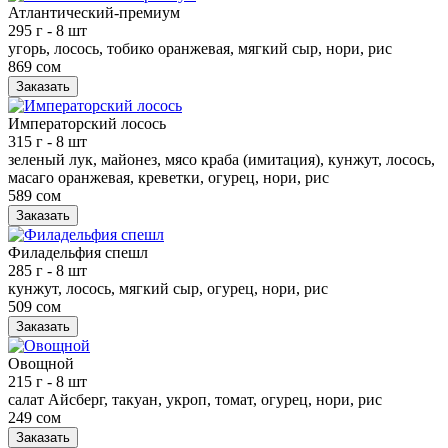
Атлантический-премиум
295 г
- 8 шт
угорь, лосось, тобико оранжевая, мягкий сыр, нори, рис
869 сом
Заказать
Императорский лосось
315 г
- 8 шт
зеленый лук, майонез, мясо краба (имитация), кунжут, лосось,
масаго оранжевая, креветки, огурец, нори, рис
589 сом
Заказать
Филадельфия спешл
285 г
- 8 шт
кунжут, лосось, мягкий сыр, огурец, нори, рис
509 сом
Заказать
Овощной
215 г
- 8 шт
салат Айсберг, такуан, укроп, томат, огурец, нори, рис
249 сом
Заказать