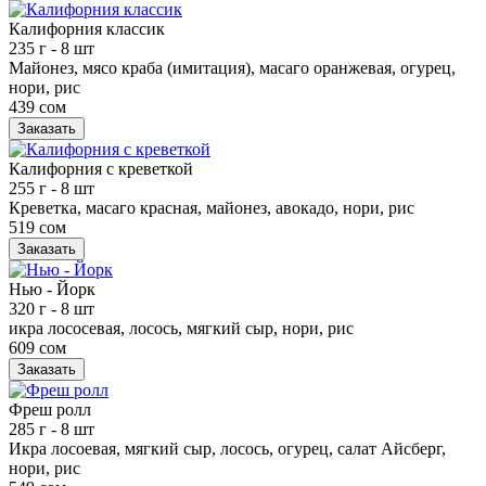
Калифорния классик
235 г
- 8 шт
Майонез, мясо краба (имитация), масаго оранжевая, огурец,
нори, рис
439 сом
Заказать
Калифорния с креветкой
255 г
- 8 шт
Креветка, масаго красная, майонез, авокадо, нори, рис
519 сом
Заказать
Нью - Йорк
320 г
- 8 шт
икра лососевая, лосось, мягкий сыр, нори, рис
609 сом
Заказать
Фреш ролл
285 г
- 8 шт
Икра лосоевая, мягкий сыр, лосось, огурец, салат Айсберг,
нори, рис