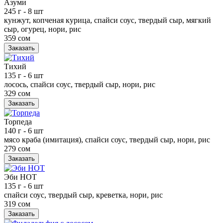
Азуми
245 г
- 8 шт
кунжут, копченая курица, спайси соус, твердый сыр, мягкий
сыр, огурец, нори, рис
359 сом
Заказать
Тихий
135 г
- 6 шт
лосось, спайси соус, твердый сыр, нори, рис
329 сом
Заказать
Торпеда
140 г
- 6 шт
мясо краба (имитация), спайси соус, твердый сыр, нори, рис
279 сом
Заказать
Эби НОТ
135 г
- 6 шт
спайси соус, твердый сыр, креветка, нори, рис
319 сом
Заказать