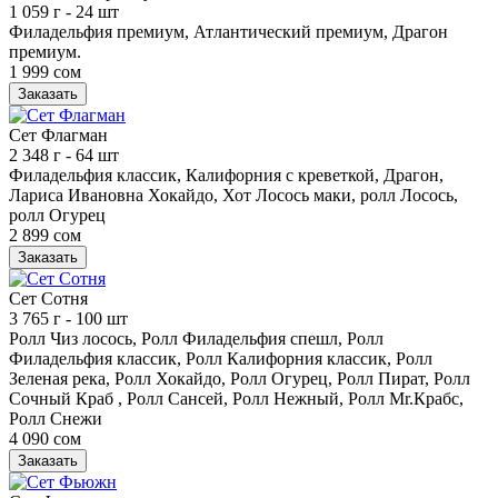
1 059 г
- 24 шт
Филадельфия премиум, Атлантический премиум, Драгон
премиум.
1 999 сом
Заказать
Сет Флагман
2 348 г
- 64 шт
Филадельфия классик, Калифорния с креветкой, Драгон,
Лариса Ивановна Хокайдо, Хот Лосось маки, ролл Лосось,
ролл Огурец
2 899 сом
Заказать
Сет Сотня
3 765 г
- 100 шт
Ролл Чиз лосось, Ролл Филадельфия спешл, Ролл
Филадельфия классик, Ролл Калифорния классик, Ролл
Зеленая река, Ролл Хокайдо, Ролл Огурец, Ролл Пират, Ролл
Сочный Краб , Ролл Сансей, Ролл Нежный, Ролл Mr.Крабс,
Ролл Снежи
4 090 сом
Заказать