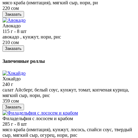
мясо краба (имитация), мягкий сыр, нори, ри
220 сом
Заказать
Авокадо
115 г
- 8 шт
авокадо , кунжут, нори, рис
210 сом
Заказать
Запеченные роллы
Хокайдо
240 г
салат Айсберг, белый соус, кунжут, томат, копченая курица,
мягкий сыр, нори, рис
359 сом
Заказать
Филадельфия с лососем и крабом
285 г
- 8 шт
мясо краба (имитация), кунжут, лосось, спайси соус, твердый
сыр, мягкий сыр, огурец, нори, рис