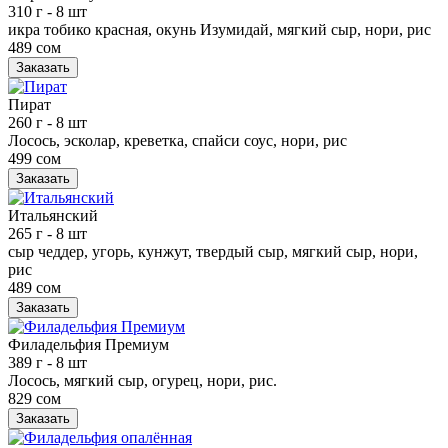
310 г
- 8 шт
икра тобико красная, окунь Изумидай, мягкий сыр, нори, рис
489 сом
Заказать
Пират
260 г
- 8 шт
Лосось, эсколар, креветка, спайси соус, нори, рис
499 сом
Заказать
Итальянский
265 г
- 8 шт
сыр чеддер, угорь, кунжут, твердый сыр, мягкий сыр, нори,
рис
489 сом
Заказать
Филадельфия Премиум
389 г
- 8 шт
Лосось, мягкий сыр, огурец, нори, рис.
829 сом
Заказать