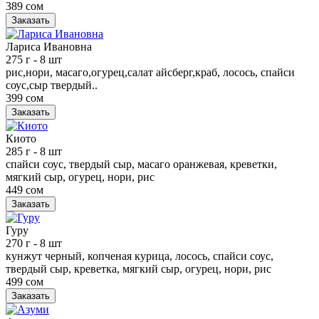
389 сом
Заказать
Лариса Ивановна
275 г
- 8 шт
рис,нори, масаго,огурец,салат айсберг,краб, лосось, спайси
соус,сыр твердый..
399 сом
Заказать
Киото
285 г
- 8 шт
спайси соус, твердый сыр, масаго оранжевая, креветки,
мягкий сыр, огурец, нори, рис
449 сом
Заказать
Гуру
270 г
- 8 шт
кунжут черный, копченая курица, лосось, спайси соус,
твердый сыр, креветка, мягкий сыр, огурец, нори, рис
499 сом
Заказать