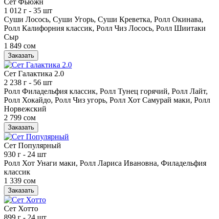
Сет Фьюжн
1 012 г
- 35 шт
Суши Лосось, Суши Угорь, Суши Креветка, Ролл Окинава,
Ролл Калифорния классик, Ролл Чиз Лосось, Ролл Шиитаки
Сыр
1 849 сом
Заказать
Сет Галактика 2.0
2 238 г
- 56 шт
Ролл Филадельфия классик, Ролл Тунец горячий, Ролл Лайт,
Ролл Хокайдо, Ролл Чиз угорь, Ролл Хот Самурай маки, Ролл
Норвежский
2 799 сом
Заказать
Сет Популярный
930 г
- 24 шт
Ролл Хот Унаги маки, Ролл Лариса Ивановна, Филадельфия
классик
1 339 сом
Заказать
Сет Хотто
899 г
- 24 шт