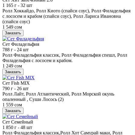
1 165 г
- 32 шт
Ролл Хоккайдо, Ролл Киото (спайси соус), Ролл Филадельфия
с лососем и крабом (спайси соус), Ролл Лариса Ивановна
(спайси соус)
1 549 сом
Заказать
Сет Филадельфия
788 г
- 24 шт
Ролл Филадельфия классик, Ролл Филадельфия спешл, Ролл
Филадельфия с лососем и крабом.
1 249 сом
Заказать
Сет Fish MIX
790 г
- 26 шт
Ролл Лайт, Ролл Атлантический, Ролл Морской окунь
опаленный , Суши Лосось (2)
1 559 сом
Заказать
Сет Семейный
1 850 г
- 48 шт
Ролл Филадельфия классик,Ролл Хот Самурай маки, Ролл