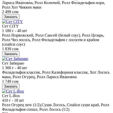
Лариса Ивановна, Ролл Колючий, Ролл Филадельфия нори,
Ролл Хот Чиккен маки
2 499 сом
Заказать
Сет CITY
1 180 г
- 40 шт
Ролл Норвежский, Ролл Сансей (белый соус), Ролл Цезарь,
Ролл Чиз лосось, Ролл Филадельфия с лососем и крабом
(спайси соус)
1 839 сом
Заказать
Сет Забираю
1 360 г
- 40 шт
Филадельфия классик, Ролл Калифорния классик, Хот Лосось
маки, Ролл Огурец, Ролл Лариса Ивановна
1 749 сом
Заказать
Сет L-Box
410 г
- 18 шт
Ролл Огурец new (1/2),Суши Лосось, Спайси суши краб, Ролл
Филадельфия спешл, Ролл Лосось (1/2)