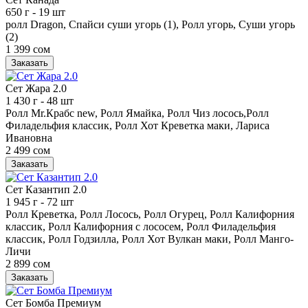
650 г
- 19 шт
ролл Dragon, Спайси суши угорь (1), Ролл угорь, Суши угорь
(2)
1 399 сом
Заказать
Сет Жара 2.0
1 430 г
- 48 шт
Ролл Mr.Крабс new, Ролл Ямайка, Ролл Чиз лосось,Ролл
Филадельфия классик, Ролл Хот Креветка маки, Лариса
Ивановна
2 499 сом
Заказать
Сет Казантип 2.0
1 945 г
- 72 шт
Ролл Креветка, Ролл Лосось, Ролл Огурец, Ролл Калифорния
классик, Ролл Калифорния с лососем, Ролл Филадельфия
классик, Ролл Годзилла, Ролл Хот Вулкан маки, Ролл Манго-
Личи
2 899 сом
Заказать
Сет Бомба Премиум