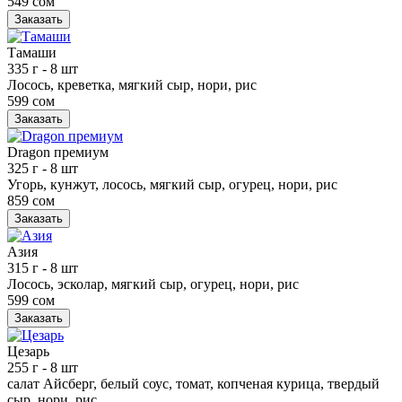
549 сом
Заказать
Тамаши
335 г
- 8 шт
Лосось, креветка, мягкий сыр, нори, рис
599 сом
Заказать
Dragon премиум
325 г
- 8 шт
Угорь, кунжут, лосось, мягкий сыр, огурец, нори, рис
859 сом
Заказать
Азия
315 г
- 8 шт
Лосось, эсколар, мягкий сыр, огурец, нори, рис
599 сом
Заказать
Цезарь
255 г
- 8 шт
салат Айсберг, белый соус, томат, копченая курица, твердый
сыр, нори, рис