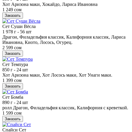
Хот Аризона маки, Хокайдо, Лариса Ивановна
1 249 сом
Заказать
Сет Суши Вёсла
1 978 г
- 56 шт
Драгон, Филадельфия классик, Калифорния классик, Лариса
Ивановна, Киото, Лосось, Огурец.
2 599 сом
Заказать
Сет Темпура
850 г
- 24 шт
Хот Аризона маки, Хот Лосось маки, Хот Унаги маки.
1 399 сом
Заказать
Сет Бомба
890 г
- 24 шт
ролл Драгон, Филадельфия классик, Калифорния с креветкой.
1 599 сом
Заказать
Спайси Сет