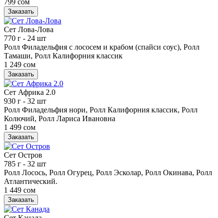
799 сом
Заказать
Сет Лова-Лова
770 г
- 24 шт
Ролл Филадельфия с лососем и крабом (спайси соус), Ролл
Тамаши, Ролл Калифорния классик
1 249 сом
Заказать
Сет Африка 2.0
930 г
- 32 шт
Ролл Филадельфия нори, Ролл Калифорния классик, Ролл
Колючий, Ролл Лариса Ивановна
1 499 сом
Заказать
Сет Остров
785 г
- 32 шт
Ролл Лосось, Ролл Огурец, Ролл Эсколар, Ролл Окинава, Ролл
Атлантический.
1 449 сом
Заказать
Сет Канада