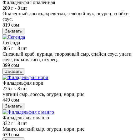
Филадельфия опалённая
289 г
- 8 шт
Опаленный лосось, креветки, зеленый лук, огурец, спайси
соус.
819 сом
Заказать
Легенда
305 г
- 8 шт
Снежный краб, курица, творожный сыр, спайси соус, унаги
соус, икра масаго, огурец.
399 сом
Заказать
Филадельфия нори
275 г
- 8 шт
мягкий сыр, лосось, огурец, нори, рис
449 сом
Заказать
Филадельфия с манго
332 г
- 8 шт
Манго, мягкий сыр, огурец, нори, рис
639 сом