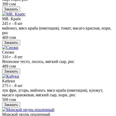
399 сом
Заказать
MR. Крабс
245 г
- 8 шт
майонез, мясо краба (имитация), томат, масаго красная, нори,
рис
469 сом
Заказать
Снежи
310 г
- 8 шт
Японское тесто, лосось, мягкий сыр, рис
489 сом
Заказать
Кабуки
275 г
- 8 шт
лук фри, угорь, майонез, мясо краба (имитация), кунжут,
масаго оранжевая, мягкий сыр, нори, рис
509 сом
Заказать
Морской окунь опаленный